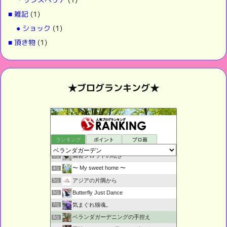
■ 雑記
(1)
● ショック
(1)
■ 頂き物
(1)
★ブログランキング★
鉢庭らいふ
1位
ランキング
ポイント
ブロ画
ベランダぐらし
2位
園芸シロウトの呟き・・・
3位
〜 My sweet home 〜
4位
アジアの片隅から
5位
Butterfly Just Dance
6位
気まぐれ猫魂。
7位
ベランダガーデニングの手控え
8位