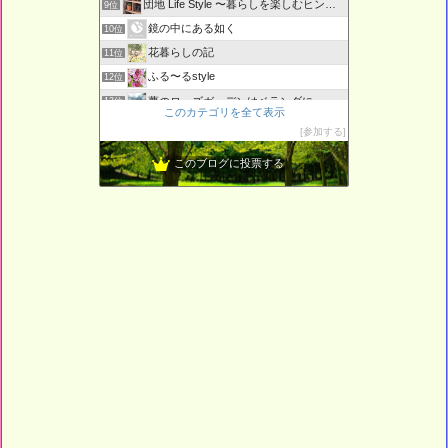
団地 Life Style 〜暮らしを楽しむヒント〜
9位
鏡の中にある如く
10位
花暮らしの記
11位
ふる〜るstyle
12位
夢のローズガーデンはベランダに・・・
13位
このカテゴリを全て表示
ギター、一年生彡
14位
参加する
L o H A S Y 天然生活
15位
このブログに投票する