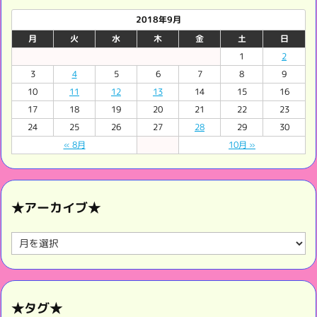
2018年9月
月
火
水
木
金
土
日
1
2
3
4
5
6
7
8
9
10
11
12
13
14
15
16
17
18
19
20
21
22
23
24
25
26
27
28
29
30
« 8月
10月 »
★アーカイブ★
★
ア
ー
カ
イ
★タグ★
ブ