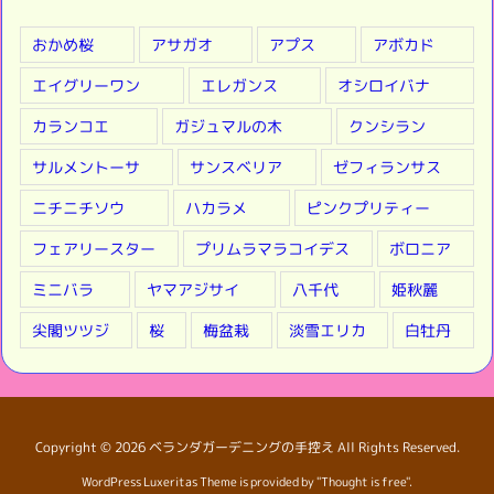
★
おかめ桜
アサガオ
アプス
アボカド
エイグリーワン
エレガンス
オシロイバナ
カランコエ
ガジュマルの木
クンシラン
サルメントーサ
サンスベリア
ゼフィランサス
ニチニチソウ
ハカラメ
ピンクプリティー
フェアリースター
プリムラマラコイデス
ボロニア
ミニバラ
ヤマアジサイ
八千代
姫秋麗
尖閣ツツジ
桜
梅盆栽
淡雪エリカ
白牡丹
Copyright ©
2026
ベランダガーデニングの手控え
All Rights Reserved.
WordPress Luxeritas Theme is provided by "
Thought is free
".