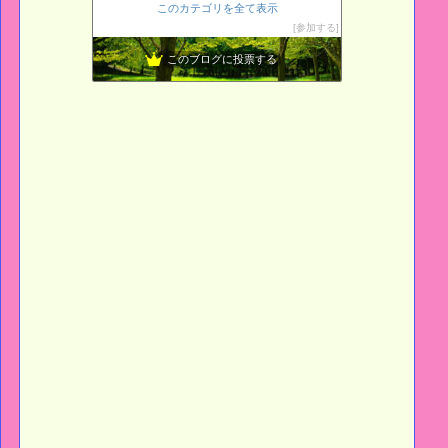
このカテゴリを全て表示
ギター、一年生彡
14位
参加する
L o H A S Y 天然生活
15位
このブログに投票する