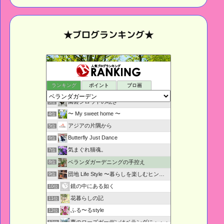
★ブログランキング★
鉢庭らいふ
1位
ランキング
ポイント
ブロ画
ベランダぐらし
2位
園芸シロウトの呟き・・・
3位
〜 My sweet home 〜
4位
アジアの片隅から
5位
Butterfly Just Dance
6位
気まぐれ猫魂。
7位
ベランダガーデニングの手控え
8位
団地 Life Style 〜暮らしを楽しむヒント〜
9位
鏡の中にある如く
10位
花暮らしの記
11位
ふる〜るstyle
12位
夢のローズガーデンはベランダに・・・
13位