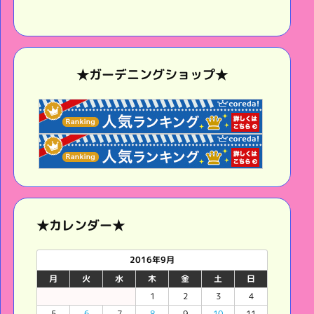
★ガーデニングショップ★
★カレンダー★
2016年9月
月
火
水
木
金
土
日
1
2
3
4
5
6
7
8
9
10
11