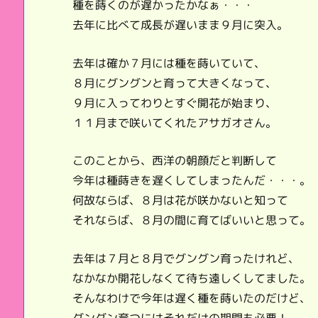
種を蒔くのが遅かったかなぁ・・・
去年に比べて成長が遅いまま９月に突入。
去年は確か７月には種を蒔いていて、
８月にグングンと育って大きくなって、
９月に入ってわりとすぐ開花が始まり、
１１月まで咲いてくれたアサガオさん。
このことから、西洋の朝顔だと判断して
今年は種蒔きを遅くしてしまったんだ・・・。
何故ならば、８月は花が咲かないと知って
それならば、８月の間に育てばいいと思って。
去年は７月と８月でグングン育ったけれど、
なかなか開花しなくて待ち遠しくしてました。
そんなわけで今年は遅く種を蒔いたのだけど、
グングン育つにはそれだけの期間も必要！