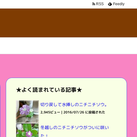
RSS
Feedly
★よく読まれている記事★
切り戻して水挿しのニチニチソウ。
2,945ビュー
|
2016/07/26 に投稿された
冬越しのニチニチソウがついに咲い
た！