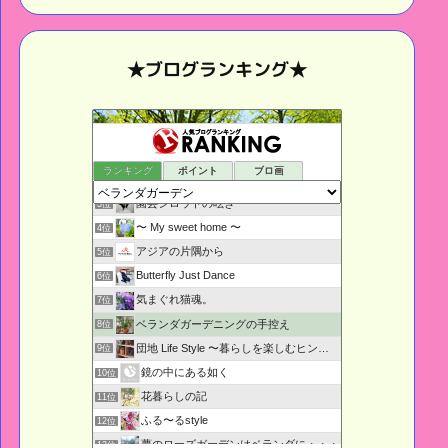
★ブログランキング★
鉢庭らいふ
1位
ランキング
ポイント
ブロ画
ベランダぐらし
2位
園芸シロウトの呟き・・・
3位
〜 My sweet home 〜
4位
アジアの片隅から
5位
Butterfly Just Dance
6位
気まぐれ猫魂。
7位
ベランダガーデニングの手控え
8位
団地 Life Style 〜暮らしを楽しむヒント〜
9位
鏡の中にある如く
10位
花暮らしの記
11位
ふる〜るstyle
12位
夢のローズガーデンはベランダに・・・
13位