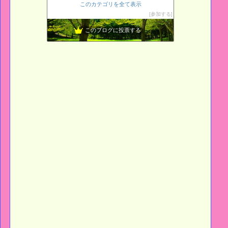
このカテゴリを全て表示
ギター、一年生彡
14位
参加する
L o H A S Y 天然生活
15位
このブログに投票する