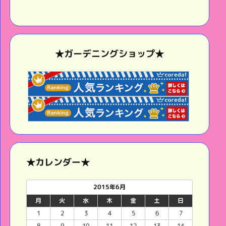
★ガーデニングショップ★
★カレンダー★
2015年6月
月
火
水
木
金
土
日
1
2
3
4
5
6
7
8
9
10
11
12
13
14