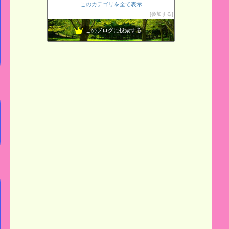
このカテゴリを全て表示
ギター、一年生彡
14位
参加する
L o H A S Y 天然生活
15位
このブログに投票する