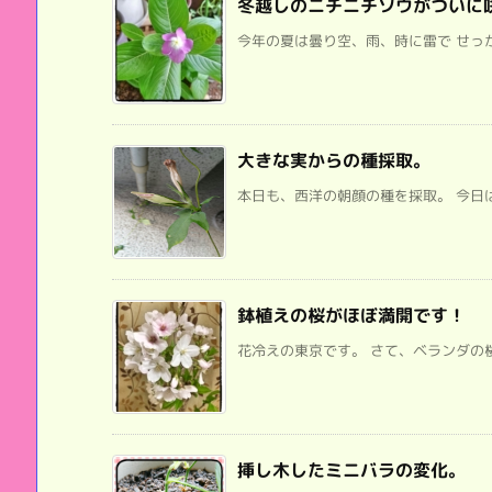
冬越しのニチニチソウがついに
今年の夏は曇り空、雨、時に雷で せっか
大きな実からの種採取。
本日も、西洋の朝顔の種を採取。 今日は
鉢植えの桜がほぼ満開です！
花冷えの東京です。 さて、ベランダの桜
挿し木したミニバラの変化。