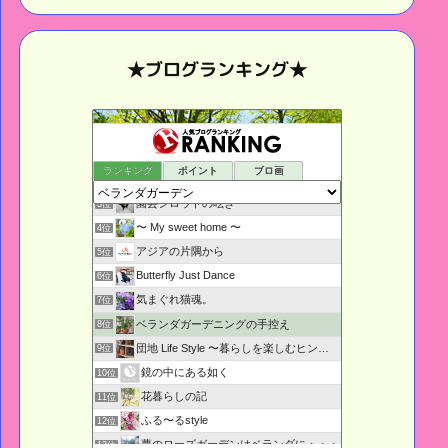
★ブログランキング★
鉢庭らいふ
1位
ランキング
ポイント
ブロ画
ベランダぐらし
2位
園芸シロウトの呟き・・・
3位
〜 My sweet home 〜
4位
アジアの片隅から
5位
Butterfly Just Dance
6位
気まぐれ猫魂。
7位
ベランダガーデニングの手控え
8位
団地 Life Style 〜暮らしを楽しむヒント〜
9位
鏡の中にある如く
10位
花暮らしの記
11位
ふる〜るstyle
12位
夢のローズガーデンはベランダに・・・
13位