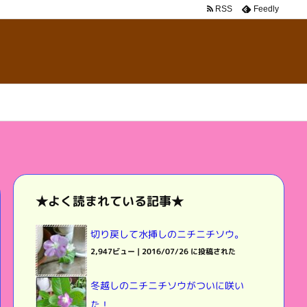
RSS
Feedly
★よく読まれている記事★
切り戻して水挿しのニチニチソウ。
2,947ビュー
|
2016/07/26 に投稿された
冬越しのニチニチソウがついに咲い
た！