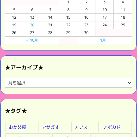
1
2
3
4
5
6
7
8
9
10
11
12
13
14
15
16
17
18
19
20
21
22
23
24
25
26
27
28
29
30
« 10月
1月 »
★アーカイブ★
★
ア
ー
カ
イ
★タグ★
ブ
★
おかめ桜
アサガオ
アプス
アボカド