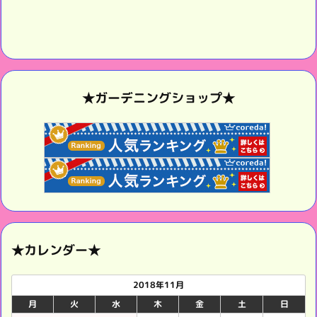
★ガーデニングショップ★
★カレンダー★
2018年11月
月
火
水
木
金
土
日