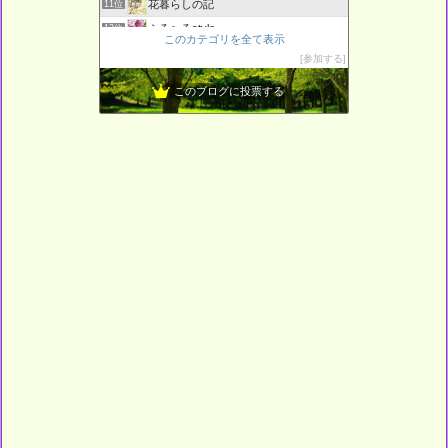
花暮らしの記
11位
ふる〜るstyle
12位
このカテゴリを全て表示
夢のローズガーデンはベランダに・・・
13位
参加する
ギター、一年生彡
14位
このブログに投票する
L o H A S Y 天然生活
15位