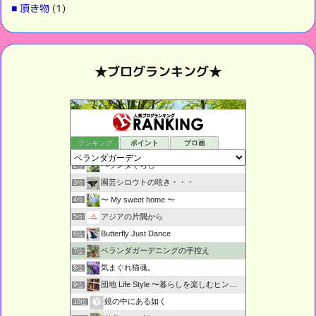
■ 頂き物
(1)
★ブログランキング★
ランキング
ポイント
ブロ画
鉢庭らいふ
1位
ベランダぐらし
2位
園芸シロウトの呟き・・・
3位
〜 My sweet home 〜
4位
アジアの片隅から
5位
Butterfly Just Dance
6位
ベランダガーデニングの手控え
7位
気まぐれ猫魂。
8位
団地 Life Style 〜暮らしを楽しむヒント〜
9位
鏡の中にある如く
10位