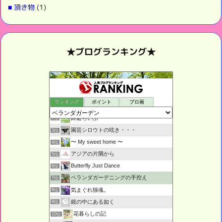
■ 頂き物
(1)
★ブログランキング★
ランキング
ポイント
ブロ画
ベランダぐらし
1位
鉢庭らいふ
2位
園芸シロウトの呟き・・・
3位
〜 My sweet home 〜
4位
アジアの片隅から
5位
Butterfly Just Dance
6位
ベランダガーデニングの手控え
7位
気まぐれ猫魂。
8位
鏡の中にある如く
9位
花暮らしの記
10位