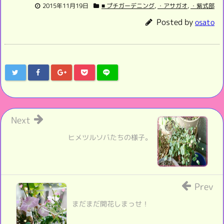
2015年11月19日
■ プチガーデニング
,
・アサガオ
,
・紫式部
Posted by
osato
Next
ヒメツルソバたちの様子。
Prev
まだまだ開花しまっせ！