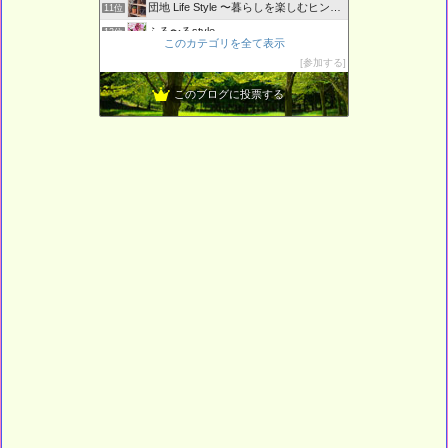
団地 Life Style 〜暮らしを楽しむヒント〜
11位
ふる〜るstyle
12位
このカテゴリを全て表示
夢のローズガーデンはベランダに・・・
13位
参加する
ギター、一年生彡
14位
このブログに投票する
L o H A S Y 天然生活
15位