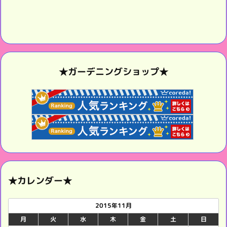
★ガーデニングショップ★
★カレンダー★
2015年11月
月
火
水
木
金
土
日