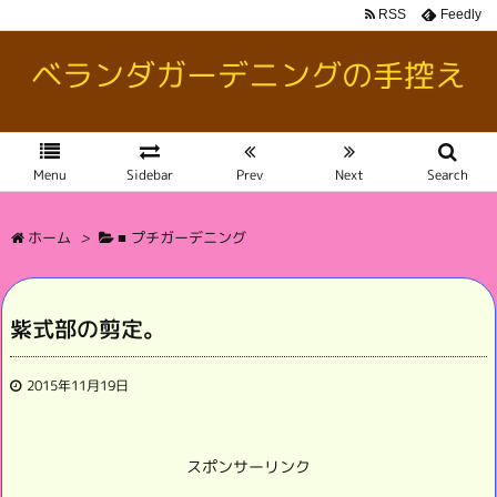
RSS
Feedly
ベランダガーデニングの手控え
Menu
Sidebar
Prev
Next
Search
ホーム
>
■ プチガーデニング
紫式部の剪定。
2015年11月19日
スポンサーリンク