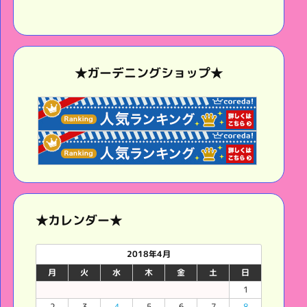
★ガーデニングショップ★
★カレンダー★
2018年4月
月
火
水
木
金
土
日
1
2
3
4
5
6
7
8