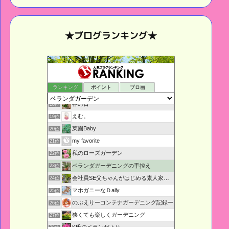
★ブログランキング★
グリーン生活記録
16位
ランキング
ポイント
ブロ画
日航ジャンボ墜落事故と天皇の秘密
17位
春の日
18位
えむ。
19位
菜園Baby
20位
my favorite
21位
私のローズガーデン
22位
ベランダガーデニングの手控え
23位
会社員SE父ちゃんがはじめる素人家庭菜園日記
24位
マホガニーなＤaily
25位
のぶえりーコンテナガーデニング記録ー
26位
狭くても楽しくガーデニング
27位
K氏のベランだより
28位