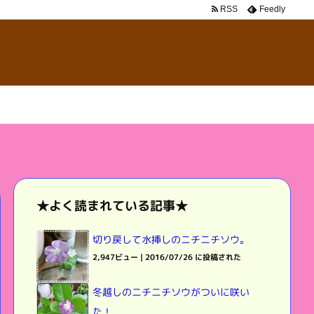
RSS
Feedly
★よく読まれている記事★
切り戻して水挿しのニチニチソウ。
2,947ビュー
|
2016/07/26 に投稿された
冬越しのニチニチソウがついに咲い
た！