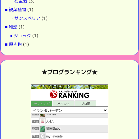
・梅盆栽
(3)
■ 観葉植物
(1)
・サンスベリア
(1)
■ 雑記
(1)
● ショック
(1)
■ 頂き物
(1)
★ブログランキング★
グリーン生活記録
16位
ランキング
ポイント
ブロ画
日航ジャンボ墜落事故と天皇の秘密
17位
春の日
18位
えむ。
19位
菜園Baby
20位
my favorite
21位