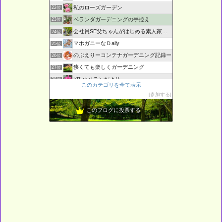
私のローズガーデン
22位
ベランダガーデニングの手控え
23位
会社員SE父ちゃんがはじめる素人家庭菜園日記
24位
マホガニーなＤaily
25位
のぶえりーコンテナガーデニング記録ー
26位
狭くても楽しくガーデニング
27位
K氏のベランだより
28位
このカテゴリを全て表示
〜ベランダガーデニングの始め方〜
29位
参加する
くろねこさんち
30位
このブログに投票する