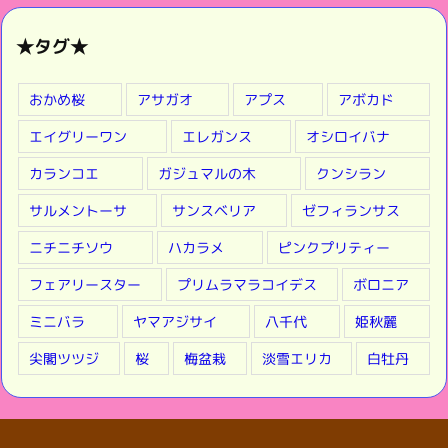
カ
イ
★タグ★
ブ
★
おかめ桜
アサガオ
アプス
アボカド
エイグリーワン
エレガンス
オシロイバナ
カランコエ
ガジュマルの木
クンシラン
サルメントーサ
サンスベリア
ゼフィランサス
ニチニチソウ
ハカラメ
ピンクプリティー
フェアリースター
プリムラマラコイデス
ボロニア
ミニバラ
ヤマアジサイ
八千代
姫秋麗
尖閣ツツジ
桜
梅盆栽
淡雪エリカ
白牡丹