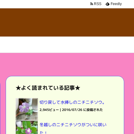
RSS
Feedly
★よく読まれている記事★
切り戻して水挿しのニチニチソウ。
2,945ビュー
|
2016/07/26 に投稿された
冬越しのニチニチソウがついに咲い
た！