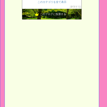
このカテゴリを全て表示
ギター、一年生彡
14位
参加する
L o H A S Y 天然生活
15位
このブログに投票する