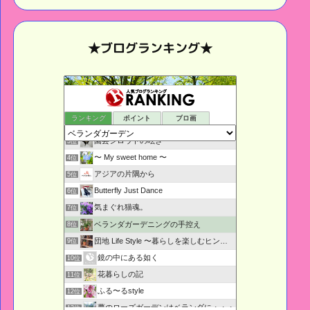
★ブログランキング★
鉢庭らいふ
1位
ランキング
ポイント
ブロ画
ベランダぐらし
2位
園芸シロウトの呟き・・・
3位
〜 My sweet home 〜
4位
アジアの片隅から
5位
Butterfly Just Dance
6位
気まぐれ猫魂。
7位
ベランダガーデニングの手控え
8位
団地 Life Style 〜暮らしを楽しむヒント〜
9位
鏡の中にある如く
10位
花暮らしの記
11位
ふる〜るstyle
12位
夢のローズガーデンはベランダに・・・
13位