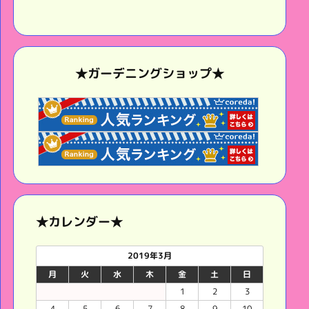
★ガーデニングショップ★
★カレンダー★
2019年3月
月
火
水
木
金
土
日
1
2
3
4
5
6
7
8
9
10