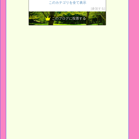
このカテゴリを全て表示
ふる〜るstyle
12位
参加する
夢のローズガーデンはベランダに・・・
13位
このブログに投票する
ギター、一年生彡
14位
L o H A S Y 天然生活
15位