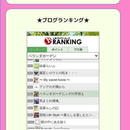
★ブログランキング★
ランキング
ポイント
ブロ画
ベランダぐらし
1位
鉢庭らいふ
2位
園芸シロウトの呟き・・・
3位
〜 My sweet home 〜
4位
アジアの片隅から
5位
ベランダガーデニングの手控え
6位
気まぐれ猫魂。
7位
花暮らしの記
8位
団地 Life Style 〜暮らしを楽しむヒント〜
9位
鏡の中にある如く
10位
Butterfly Just Dance
11位