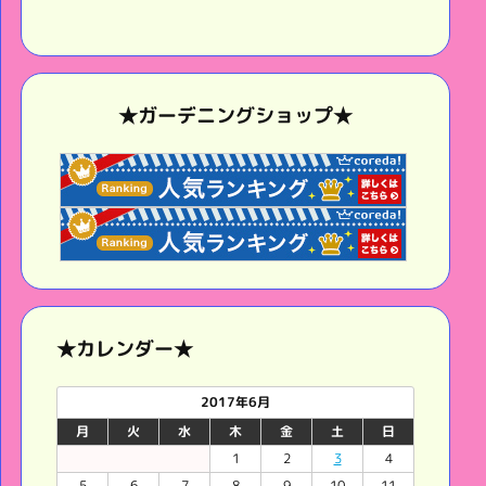
★ガーデニングショップ★
★カレンダー★
2017年6月
月
火
水
木
金
土
日
1
2
3
4
5
6
7
8
9
10
11