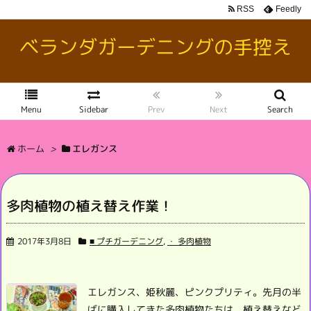
RSS
Feedly
ベランダガーデニングの手控え
Menu
Sidebar
Prev
Next
Search
ホーム
>
エレガンス
多肉植物の植え替え作業！
2017年3月8日
■ プチガーデニング
,
・ 多肉植物
エレガンス、姫秋麗、ピンクプリティ。
先月の半
ばに購入してきた多肉植物たちは、
植え替えなど