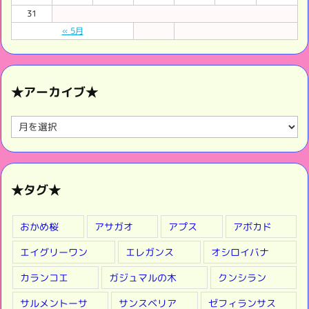
31
« 5月
★アーカイブ★
★
ア
ー
カ
イ
★タグ★
ブ
★
おかめ桜
アサガオ
アプス
アボカド
エイグリーワン
エレガンス
オシロイバナ
カランコエ
ガジュマルの木
クンシラン
サルメントーサ
サンスベリア
ゼフィランサス