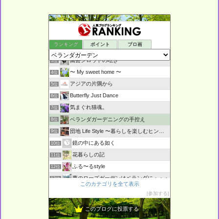
鉢庭らいふ
1位
ランキング
ポイント
ブロ画
ベランダぐらし
2位
園芸シロウトの呟き・・・
3位
〜 My sweet home 〜
4位
アジアの片隅から
5位
Butterfly Just Dance
6位
気まぐれ猫魂。
7位
ベランダガーデニングの手控え
8位
団地 Life Style 〜暮らしを楽しむヒント〜
9位
鏡の中にある如く
10位
花暮らしの記
11位
ふる〜るstyle
12位
夢のローズガーデンはベランダに・・・
13位
このカテゴリを全て表示
ギター、一年生彡
14位
参加する
L o H A S Y 天然生活
15位
このブログに投票する