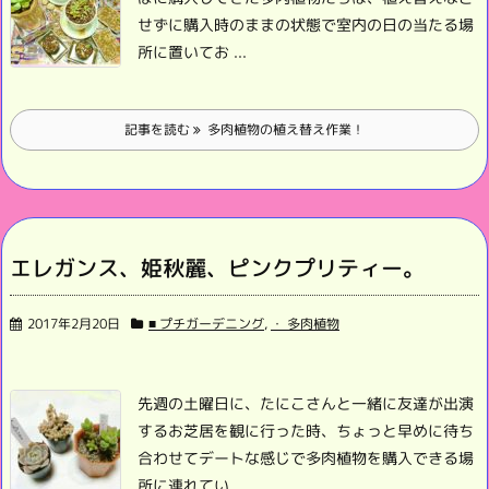
せずに購入時のままの状態で
室内の日の当たる場
所に置いてお ...
記事を読む
多肉植物の植え替え作業！
エレガンス、姫秋麗、ピンクプリティー。
2017年2月20日
■ プチガーデニング
,
・ 多肉植物
先週の土曜日に、たにこさんと一緒に
友達が出演
するお芝居を観に行った時、
ちょっと早めに待ち
合わせてデートな感じで
多肉植物を購入できる場
所に連れてい ...