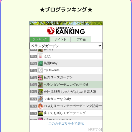
★ブログランキング★
グリーン生活記録
16位
ランキング
ポイント
ブロ画
日航ジャンボ墜落事故と天皇の秘密
17位
春の日
18位
えむ。
19位
菜園Baby
20位
my favorite
21位
私のローズガーデン
22位
ベランダガーデニングの手控え
23位
会社員SE父ちゃんがはじめる素人家庭菜園日記
24位
マホガニーなＤaily
25位
のぶえりーコンテナガーデニング記録ー
26位
狭くても楽しくガーデニング
27位
K氏のベランだより
28位
このカテゴリを全て表示
〜ベランダガーデニングの始め方〜
29位
参加する