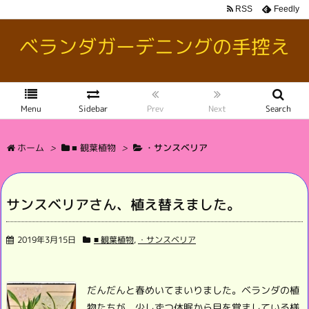
RSS
Feedly
ベランダガーデニングの手控え
Menu
Sidebar
Prev
Next
Search
ホーム
>
■ 観葉植物
>
・サンスベリア
サンスベリアさん、植え替えました。
2019年3月15日
■ 観葉植物
,
・サンスベリア
だんだんと春めいてまいりました。
ベランダの植
物たちが、
少しずつ休眠から目を覚ましている様