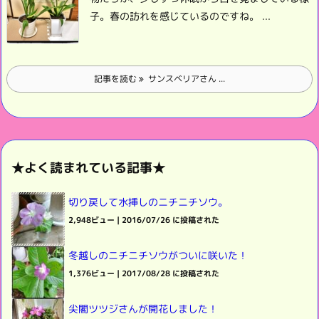
子。
春の訪れを感じているのですね。
...
記事を読む
サンスベリアさん ...
★よく読まれている記事★
切り戻して水挿しのニチニチソウ。
2,948ビュー
|
2016/07/26 に投稿された
冬越しのニチニチソウがついに咲いた！
1,376ビュー
|
2017/08/28 に投稿された
尖閣ツツジさんが開花しました！