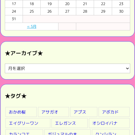
17
18
19
20
21
22
23
24
25
26
27
28
29
30
31
« 5月
★アーカイブ★
★
ア
ー
カ
イ
★タグ★
ブ
★
おかめ桜
アサガオ
アプス
アボカド
エイグリーワン
エレガンス
オシロイバナ
カランコエ
ガジュマルの木
クンシラン